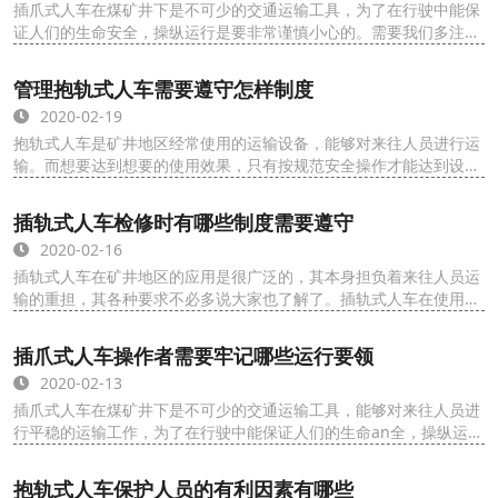
插爪式人车在煤矿井下是不可少的交通运输工具，为了在行驶中能保
证人们的生命安全，操纵运行是要非常谨慎小心的。需要我们多注意
一些，而我们在操作上要掌握一些要领。那么...
管理抱轨式人车需要遵守怎样制度
2020-02-19
抱轨式人车是矿井地区经常使用的运输设备，能够对来往人员进行运
输。而想要达到想要的使用效果，只有按规范安全操作才能达到设计
者想要的效果，所以人们在操作的时候要遵守...
插轨式人车检修时有哪些制度需要遵守
2020-02-16
插轨式人车在矿井地区的应用是很广泛的，其本身担负着来往人员运
输的重担，其各种要求不必多说大家也了解了。插轨式人车在使用过
程中一般会定期对其进行检修。在日常检修中...
插爪式人车操作者需要牢记哪些运行要领
2020-02-13
插爪式人车在煤矿井下是不可少的交通运输工具，能够对来往人员进
行平稳的运输工作，为了在行驶中能保证人们的生命an全，操纵运行
是要非常谨慎小心的。那么，它在运行中的...
抱轨式人车保护人员的有利因素有哪些