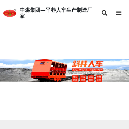
中煤集团—平巷人车生产制造厂
家