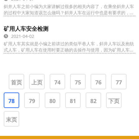
斜井人车之前小编为大家讲解过很多的相关内容了，在乘坐斜井人车
的过程中大家知道该怎么做吗？斜井人车在运行中也是有要求的，按
照斜井人车的运行准则去做才是正确的，...
矿用人车安全检测
2021-04-02
矿用人车其实就是小编之前讲过的类似平巷人车，斜井人车以及抱轨
式人车，矿用人车在使用时要正确的去操作与使用，因为矿用人车是
运输工作人员减轻工作人员的劳动程度的...
首页
上页
74
75
76
77
78
79
80
81
82
下页
末页