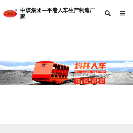
中煤集团—平巷人车生产制造厂
家